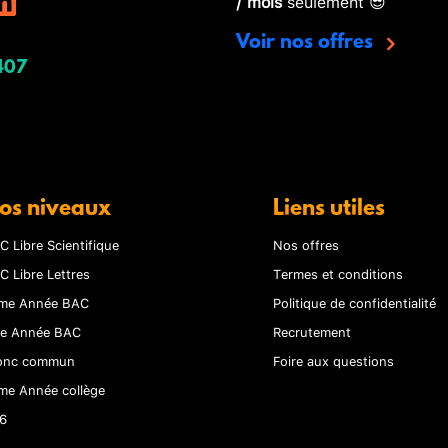
/ mois
seulement 😎
Voir nos offres
407
os niveaux
Liens utiles
C Libre Scientifique
Nos offres
C Libre Lettres
Termes et conditions
me Année BAC
Politique de confidentialité
re Année BAC
Recrutement
onc commun
Foire aux questions
me Année collège
6