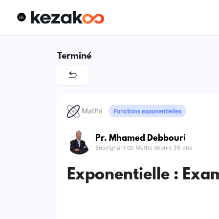
Terminé
Maths
Fonctions exponentielles
Pr. Mhamed Debbouri
Enseignant de Maths depuis 36 ans
Exponentielle : Exa