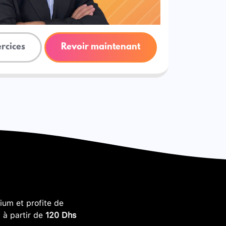
ercices
Revoir maintenant
um et profite de
, à partir de
120 Dhs