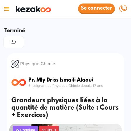
Se connecter
Terminé
Physique Chimie
Pr. Mly Driss Ismaili Alaoui
Enseignant de Physique Chimie depuis 17 ans
Grandeurs physiques liées à la
quantité de matière (Suite : Cours
+ Exercices)
Premium
2:00:00