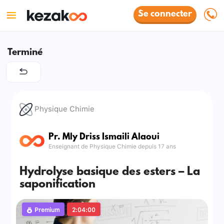
Se connecter
Terminé
Physique Chimie
Pr. Mly Driss Ismaili Alaoui
Enseignant de Physique Chimie depuis 17 ans
Hydrolyse basique des esters – La
saponification
Premium
2:04:00