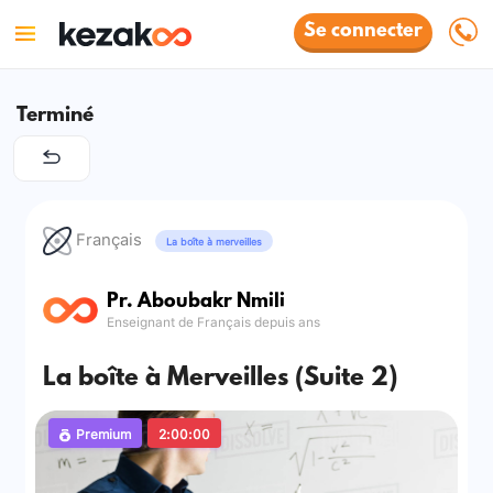
Se connecter
Terminé
Français
La boîte à merveilles
Pr. Aboubakr Nmili
Enseignant de Français depuis ans
La boîte à Merveilles (Suite 2)
Premium
2:00:00