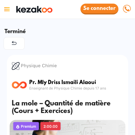
Se connecter
Terminé
Physique Chimie
Pr. Mly Driss Ismaili Alaoui
Enseignant de Physique Chimie depuis 17 ans
La mole – Quantité de matière
(Cours + Exercices)
Premium
2:00:00