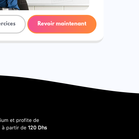
ercices
Revoir maintenant
um et profite de
, à partir de
120 Dhs