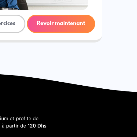
ercices
Revoir maintenant
um et profite de
, à partir de
120 Dhs