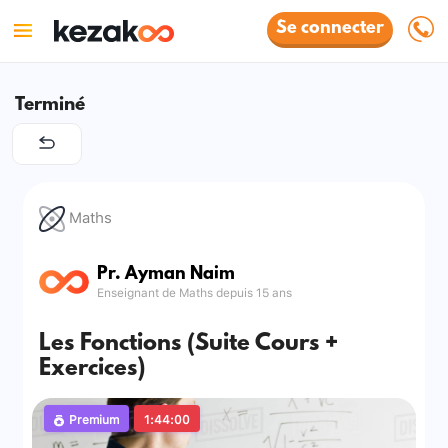
Se connecter
Terminé
Maths
Pr. Ayman Naim
Enseignant de Maths depuis 15 ans
Les Fonctions (Suite Cours +
Exercices)
Premium
1:44:00