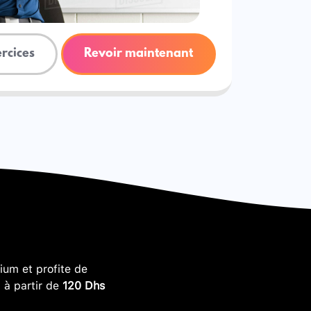
ercices
Revoir maintenant
um et profite de
, à partir de
120 Dhs