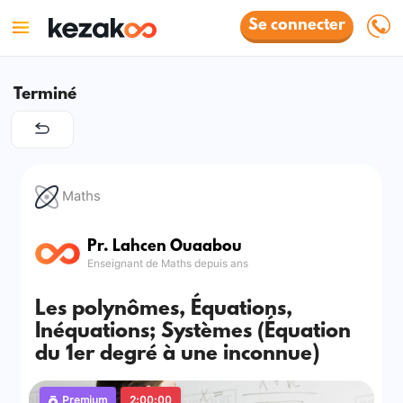
Se connecter
Terminé
Maths
Pr. Lahcen Ouaabou
Enseignant de Maths depuis ans
Les polynômes, Équations,
Inéquations; Systèmes (Équation
du 1er degré à une inconnue)
Premium
2:00:00