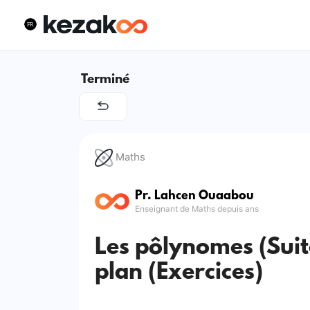
Terminé
Maths
Pr. Lahcen Ouaabou
Enseignant de Maths depuis ans
Les pôlynomes (Suite
plan (Exercices)