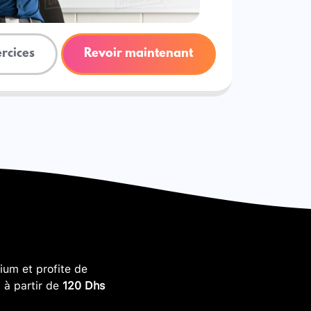
ercices
Revoir maintenant
um et profite de
, à partir de
120 Dhs