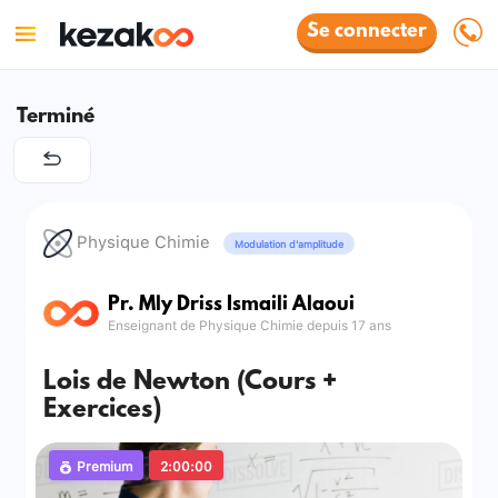
Se connecter
Terminé
Physique Chimie
Modulation d'amplitude
Pr. Mly Driss Ismaili Alaoui
Enseignant de Physique Chimie depuis 17 ans
Lois de Newton (Cours +
Exercices)
Premium
2:00:00