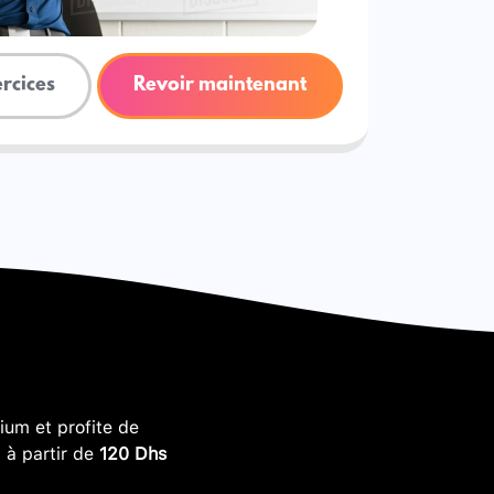
ercices
Revoir maintenant
um et profite de
, à partir de
120 Dhs