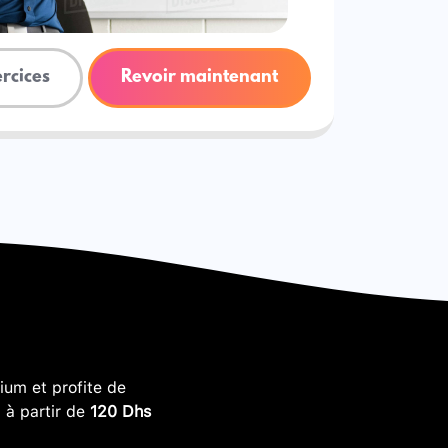
ercices
Revoir maintenant
um et profite de
, à partir de
120 Dhs