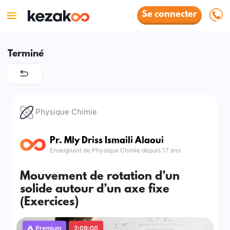
Se connecter
Terminé
Physique Chimie
Pr. Mly Driss Ismaili Alaoui
Enseignant de Physique Chimie depuis 17 ans
Mouvement de rotation d’un
solide autour d’un axe fixe
(Exercices)
Premium
2:09:00