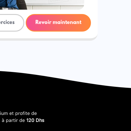
ercices
Revoir maintenant
um et profite de
, à partir de
120 Dhs