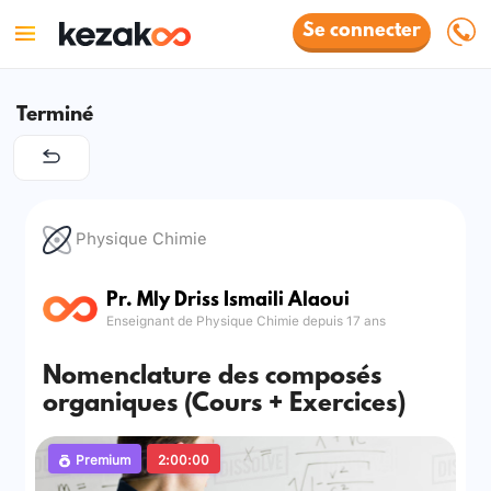
Se connecter
Terminé
Physique Chimie
Pr. Mly Driss Ismaili Alaoui
Enseignant de Physique Chimie depuis 17 ans
Nomenclature des composés
organiques (Cours + Exercices)
Premium
2:00:00