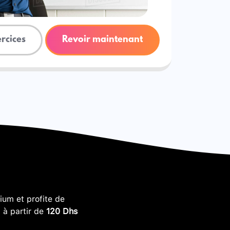
ercices
Revoir maintenant
um et profite de
, à partir de
120 Dhs