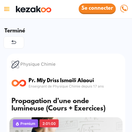
Se connecter
Terminé
Physique Chimie
Pr. Mly Driss Ismaili Alaoui
Enseignant de Physique Chimie depuis 17 ans
Propagation d’une onde
lumineuse (Cours + Exercices)
Premium
2:01:00