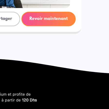
rtager
Revoir maintenant
um et profite de
, à partir de
120 Dhs