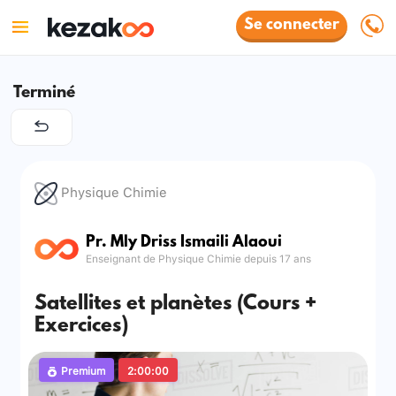
Se connecter
Terminé
Physique Chimie
Pr. Mly Driss Ismaili Alaoui
Enseignant de Physique Chimie depuis 17 ans
Satellites et planètes (Cours +
Exercices)
Premium
2:00:00