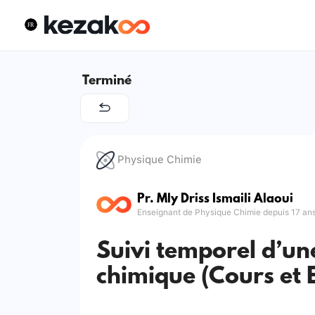
Terminé
Physique Chimie
Pr. Mly Driss Ismaili Alaoui
Enseignant de Physique Chimie depuis 17 an
Suivi temporel d’un
chimique (Cours et 