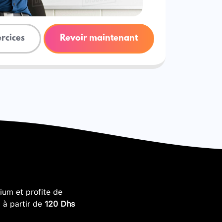
ercices
Revoir maintenant
um et profite de
, à partir de
120 Dhs