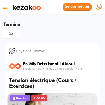
Se connecter
Terminé
Physique Chimie
Pr. Mly Driss Ismaili Alaoui
Enseignant de Physique Chimie depuis 17 ans
Tension électrique (Cours +
Exercices)
Premium
2:00:00