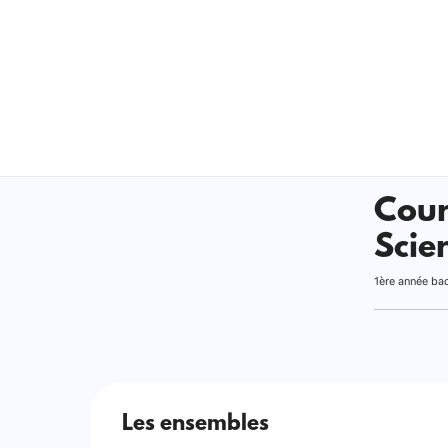
Cour
Scie
1ère année ba
Les ensembles