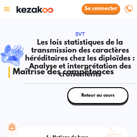
Se connecter
SVT
Les lois statistiques de la
transmission des caractères
héréditaires chez les diploïdes :
Analyse et interprétation des
Maîtrise des compétences
croisements
Retour au cours