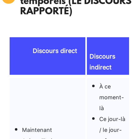
temporels (LE DISCOURS
RAPPORTÉ)
Discours direct
Discours
indirect
À ce
moment-
là
Ce jour-là
Maintenant
/ le jour-