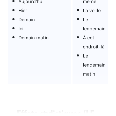
Aujourd’hui
même
Hier
La veille
Demain
Le
Ici
lendemain
Demain matin
À cet
endroit-là
Le
lendemain
matin
Effets stylistiques (LE