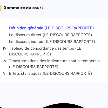
Sommaire du cours
Définition générale (LE DISCOURS RAPPORTÉ)
Le discours direct (LE DISCOURS RAPPORTÉ)
Le discours indirect (LE DISCOURS RAPPORTÉ)
Définition
Tableau de concordance des temps (LE
Exemple tiré de La boîte à merveilles d’Ahmed
Définition
Indices formels
DISCOURS RAPPORTÉ)
Sefrioui (exemple fictif pour illustrer) :
Effets stylistiques
Transformations indispensables
Transformations des indicateurs spatio-temporels
Exemple tiré d’Antigone de Jean Anouilh
(LE DISCOURS RAPPORTÉ)
(exemple fictif pour illustrer):
Effets stylistiques (LE DISCOURS RAPPORTÉ)
Exemple tiré du Dernier jour d’un condamné de
Signaler une erreur
Victor Hugo :