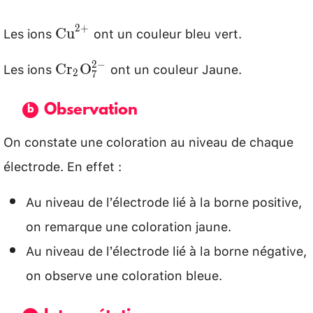
Les ions
ont un couleur bleu vert.
\mathrm{Cu}^{2+}
2
+
Cu
Les ions
ont un couleur Jaune.
\mathrm{Cr}_{2}
2
−
Cr
O
2
7
\mathrm{O}_{7}^{2-}
Observation
On constate une coloration au niveau de chaque
électrode. En effet :
Au niveau de l’électrode lié à la borne positive,
on remarque une coloration jaune.
Au niveau de l’électrode lié à la borne négative,
on observe une coloration bleue.