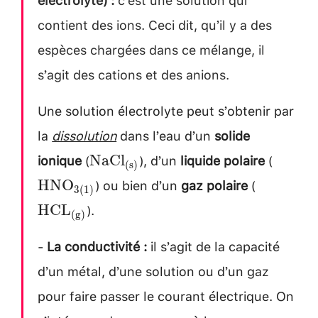
contient des ions. Ceci dit, qu’il y a des
espèces chargées dans ce mélange, il
s’agit des cations et des anions.
Une solution électrolyte peut s’obtenir par
la
dissolution
dans l’eau d’un
solide
ionique
(
), d’un
liquide polaire
(
\mathrm{NaCl}_{(\mathrm{s})
\math
NaCl
(
s
)
) ou bien d’un
gaz polaire
(
\mathrm
HNO
3
(
1
)
).
HCL
(
g
)
-
La conductivité :
il s’agit de la capacité
d’un métal, d’une solution ou d’un gaz
pour faire passer le courant électrique. On