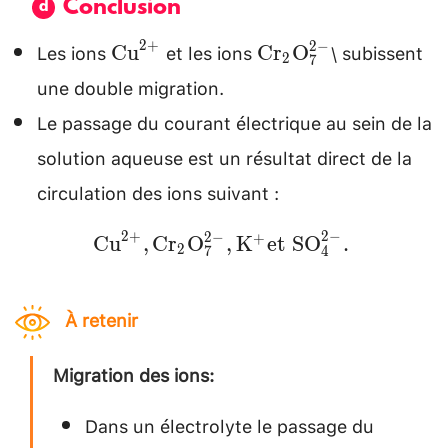
Conclusion
Les ions
et les ions
\ subissent
\mathrm{Cu}^{2+}
\mathrm{Cr}_{2}
2
+
2
−
Cu
Cr
O
2
7
\mathrm{O}_{7}^{
une double migration.
Le passage du courant électrique au sein de la
solution aqueuse est un résultat direct de la
circulation des ions suivant :
\mathrm{Cu}^{2+},
2
+
2
−
2
−
+
Cu
,
Cr
O
,
K
et
SO
.
2
4
7
\mathrm{Cr}_{2}
\mathrm{O}_{7}^{2-},
À retenir
\mathrm{K}^{+} \text
{et }
Migration des ions:
\mathrm{SO}_{4}^{2-}
\text {. }
Dans un électrolyte le passage du