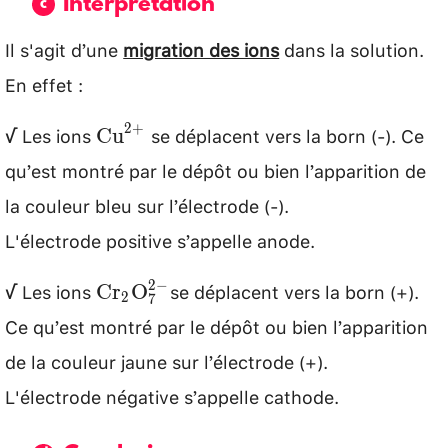
Interprétation
Il s'agit d’une
migration des ions
dans la solution.
En effet :
√ Les ions
se déplacent vers la born (-). Ce
\mathrm{Cu}^{2+}
2
+
Cu
qu’est montré par le dépôt ou bien l’apparition de
la couleur bleu sur l’électrode (-).
L'électrode positive s’appelle anode.
√ Les ions
se déplacent vers la born (+).
\mathrm{Cr}_{2}
2
−
Cr
O
2
7
\mathrm{O}_{7}^{2-}
Ce qu’est montré par le dépôt ou bien l’apparition
de la couleur jaune sur l’électrode (+).
L'électrode négative s’appelle cathode.