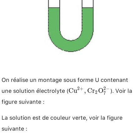
On réalise un montage sous forme U contenant
une solution électrolyte (
). Voir la
\mathrm{Cu}^{2+},
2
+
2
−
Cu
,
Cr
O
2
7
\mathrm{Cr}_{2}
figure suivante :
\mathrm{O}_{7}^{2-}
La solution est de couleur verte, voir la figure
suivante :