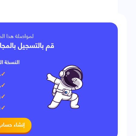
لمواصلة هذا ا،
قم بالتسجيل بالمجا
النسخة ال:
م
ف
ت
ا
إنشاء حساب