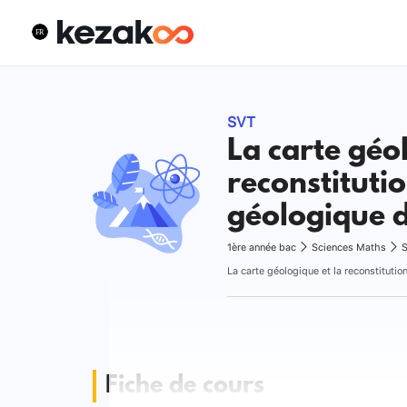
SVT
La carte géo
reconstitutio
géologique d
1ère année bac
Sciences Maths
S
Fiche de cours