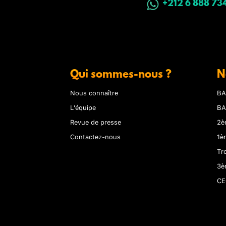
+212 6 888 73
Qui sommes-nous ?
N
Nous connaître
BA
L'équipe
BA
Revue de presse
2è
Contactez-nous
1è
Tr
3è
CE