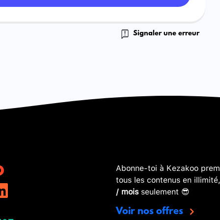
Signaler une erreur
Abonne-toi à Kezakoo premi
tous les contenus en illimité
/ mois
seulement 😎
Voir nos offres