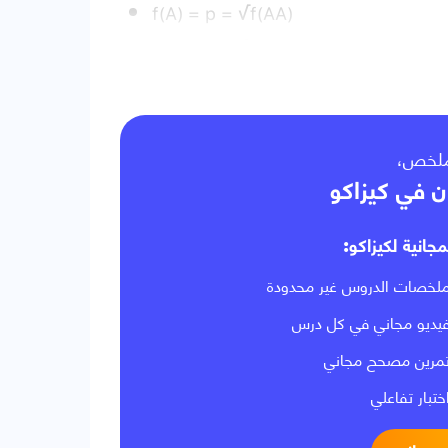
f(A) = p = √f(AA)
f(a) = q = √f(aa)
f(Aa) = 2pq = 2√f(AA) x √f(aa)
لملخص
ن في كيزاكو
مجانية لكيزاكو
لخصات الدروس غير محدودة
يديو مجاني في كل درس
مرين مصحح مجاني
ختبار تفاعلي