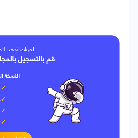
لمواصلة هذا ا،
قم بالتسجيل بالمجا
النسخة ال:
م
ف
ت
ا