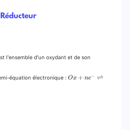
 Réducteur
st l’ensemble d’un oxydant et de son
emi-équation électronique :
O x+n e^{-}
−
+
⇌
O
x
n
e
\rightleftharpoons
R e d