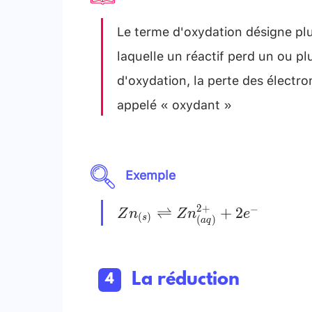
Le terme d'oxydation désigne pl
laquelle un réactif perd un ou pl
d'oxydation, la perte des électron
appelé « oxydant »
Exemple
Z n_{(s)}
2
+
−
⇌
+
2
Z
n
Z
n
e
(
)
s
(
)
a
q
\rightleftharpoons
Z n_{(a
q)}^{2+}+2 e^{-}
La réduction