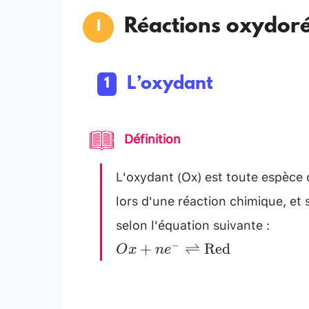
Réactions oxydoré
L’oxydant
Définition
L'oxydant (Ox) est toute espèce 
lors d'une réaction chimique, et 
selon l'équation suivante :
O x+n e^{-}
−
+
⇌
Red
O
x
n
e
\rightleftharpoons
\operatorname{Red}