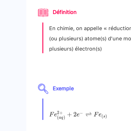
Définition
En chimie, on appelle « réductio
(ou plusieurs) atome(s) d'une mo
plusieurs) électron(s)
Exemple
F e_{(a
2
+
−
+
2
⇌
F
e
e
F
e
(
)
s
(
)
a
q
q)}^{2+}+2 e^{-}
\rightleftharpoons