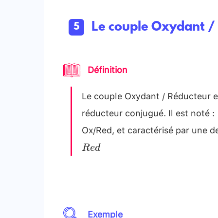
F e_{(s)}
Le couple Oxydant /
Définition
Le couple Oxydant / Réducteur e
réducteur conjugué. Il est noté :
Ox/Red, et caractérisé par une d
R
e
d
Exemple