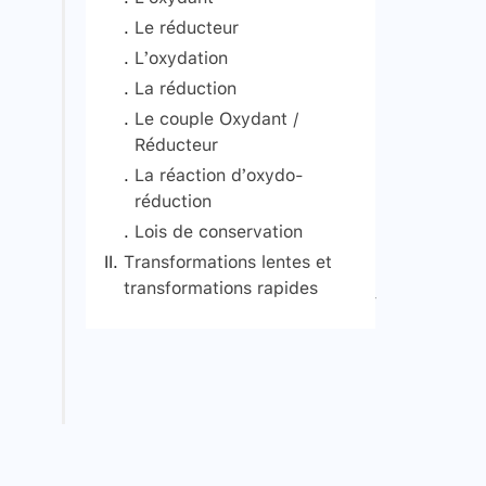
Le réducteur
L’oxydation
La réduction
Le couple Oxydant /
Réducteur
La réaction d’oxydo-
réduction
Lois de conservation
Transformations lentes et
La conservation de
transformations rapides
l’élément chimique
Signaler une erreur
La conservation de la
charge.
La conservation de la
quantité de matière