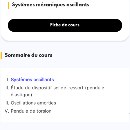
Systèmes mécaniques oscillants
Fiche de cours
Sommaire du cours
Systèmes oscillants
Étude du dispositif solide-ressort (pendule
élastique)
Oscillations amorties
Étude expérimentale
Pendule de torsion
Étude dynamique
Oscillations avec des frottements fluides
Signaler une erreur
Oscillations avec des frottements solides
Équation différentielle
Solution de l'équation différentielle: