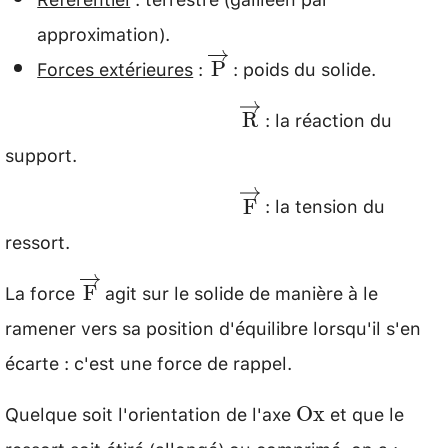
approximation).
Forces extérieures
:
: poids du solide.
\overrightarrow{\math
P
: la réaction du
\overrightarrow{\m
R
support.
: la tension du
\overrightarrow{\m
F
ressort.
La force
agit sur le solide de manière à le
\overrightarrow{\mathrm{F}}
F
ramener vers sa position d'équilibre lorsqu'il s'en
écarte : c'est une force de rappel.
Quelque soit l'orientation de l'axe
et que le
\mathrm{Ox}
Ox
ressort soit étiré (allongé) ou comprimé, on a :