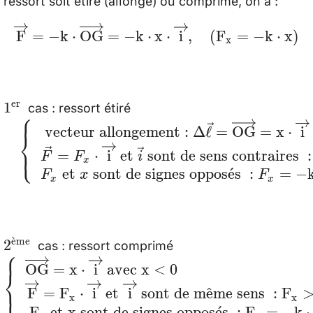
\overrightarrow{\mathrm{F}}=-
F
=
−
k
⋅
OG
=
−
k
⋅
x
⋅
i
,
(
F
=
−
k
⋅
x
)
x
\mathrm{k} \cdot
\overrightarrow{\mathrm{OG}}=-
\mathrm{k} \cdot \mathrm{x} \cdot
cas : ressort étiré
1^{\text
\quad\left\{\begin{array}{
er
1
⎧
\overrightarrow{\mathrm{i}},
{er }}
} \Delta
vecteur allongement :
Δ
ℓ
=
OG
=
x
⋅
i
⎨
\quad\left(\mathrm{F}_{\mathrm{x}}=-
\vec{\ell}=\overrighta
⎩
=
⋅
i
et
sont de sens contraires
:
F
F
i
\mathrm{k} \cdot \mathrm{x}\right)
x
\cdot \overrightarrow{\ma
et
sont de signes oppos
ˊ
e
s
:
=
−
F
x
F
x
x
\mathrm{x}>0 \\ \vec{F
\overrightarrow{\mathrm{i}
sont de sens contraires }: 
cas : ressort comprimé
2^{\text
\left\{\begin{array
ˋ
e
me
2
{ sont de signes opposés 
⎧
{ème }}
{l}\overrightarro
OG
=
x
⋅
i
avec
x
<
0
x\end{array}\right.
⎨
\overrightarrow{\m
⎩
F
=
F
⋅
i
et
i
sont de m
ˆ
e
me sens
:
F
x
x
\\
F
et
x
sont de signes oppos
ˊ
e
s
:
F
=
−
k
⋅