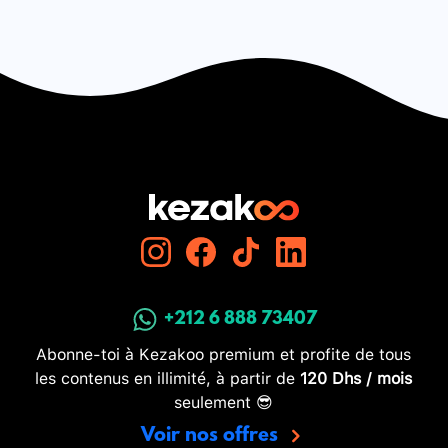
Période propre des oscillations:
Conditions initiales pour déterminer les
constantes d'intégration
xm\mathbf{x}_{\mathrm{m}}xm​ et φ\varphiφ
+212 6 888 73407
Abonne-toi à Kezakoo premium et profite de tous
les contenus en illimité, à partir de
120 Dhs / mois
seulement 😎
Voir nos offres