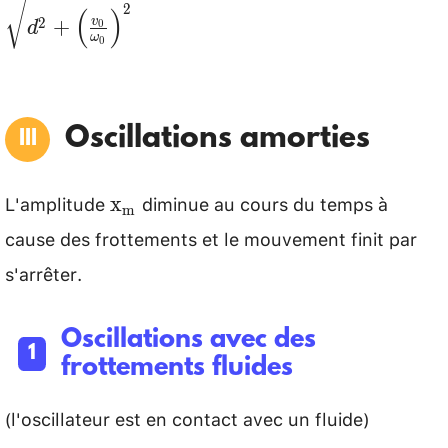
\varphi=\frac{\mathrm{d}}{\mathrm{x}_
2
(
)
2
+
v
\cdot T_0}{2
0
d
\\ \sin \varphi=-\frac{\mathrm{v}_{\math
ω
0
\pi}\right)^2\right]=1 \quad
\mathrm{T}_{\mathrm{o}}}{2 \pi \cdot
\Rightarrow \quad
\mathrm{x}_{\mathrm{m}}}\end{array}\righ
x_m=\sqrt{d^2+\left(\frac{v_0}
Oscillations amorties
{\omega_0}\right)^2}
L'amplitude
diminue au cours du temps à
\mathrm{x}_{\mathrm{m}}
x
m
cause des frottements et le mouvement finit par
s'arrêter.
Oscillations avec des
frottements fluides
(l'oscillateur est en contact avec un fluide)