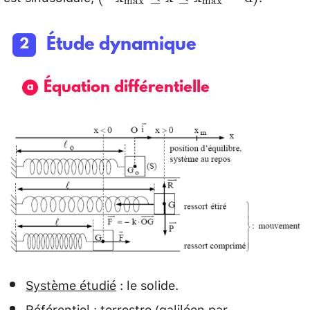
m
a
x
m
a
x
\mathrm{x}_{\max }
\leq \mathrm{x} \leq
Étude dynamique
\mathrm{x}_{\max
}=\mathrm{d}\right)
Équation différentielle
Système étudié
: le solide.
Référentiel
: terrestre (galiléen par