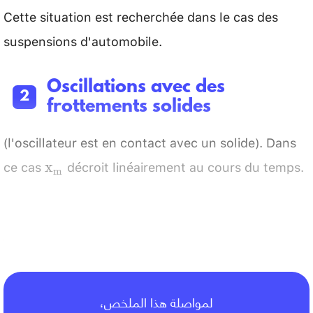
Cette situation est recherchée dans le cas des
suspensions d'automobile.
Oscillations avec des
frottements solides
(l'oscillateur est en contact avec un solide). Dans
ce cas
décroit linéairement au cours du temps.
\mathrm{x}_{\mathrm{m}}
x
m
Pendule de torsion
لمواصلة هذا الملخص،