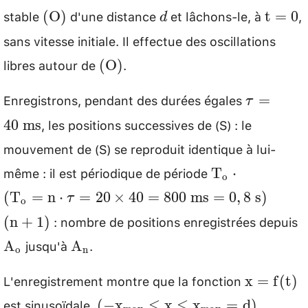
stable
d'une distance
et lâchons-le, à
,
(\mathrm{O})
d
\math
(
O
)
t
=
0
d
sans vitesse initiale. Il effectue des oscillations
libres autour de
.
(\mathrm{O})
(
O
)
Enregistrons, pendant des durées égales
\tau=40
=
τ
\mathrm
, les positions successives de (S) : le
40
ms
mouvement de (S) se reproduit identique à lui-
même : il est périodique de période
\mathrm{T}_
T
⋅
o
\cdot\left(\
(
T
=
n
⋅
=
20
×
40
=
800
ms
=
0
,
8
s
)
τ
o
\cdot \tau=2
: nombre de positions enregistrées depuis
(\mathrm{n}+1)
\
(
n
+
1
)
\mathrm{~s}\
jusqu'à
.
\mathrm{A}_{\mathrm{n}}
A
A
o
n
L'enregistrement montre que la fonction
\mathrm
x
=
f
(
t
)
(\mathrm
est sinusoïdale,
.
\left(-
(
−
x
≤
x
≤
x
=
d
)