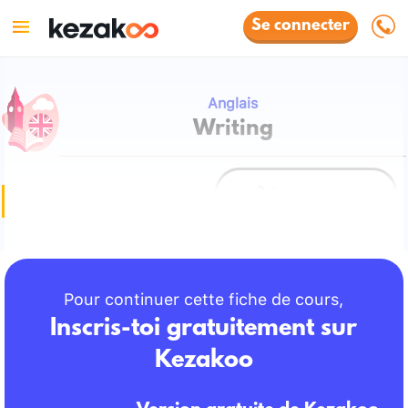
Se connecter
Anglais
Writing
Retour au cours
Fiche de cours
Pour continuer cette fiche de cours,
Inscris-toi gratuitement sur
Kezakoo