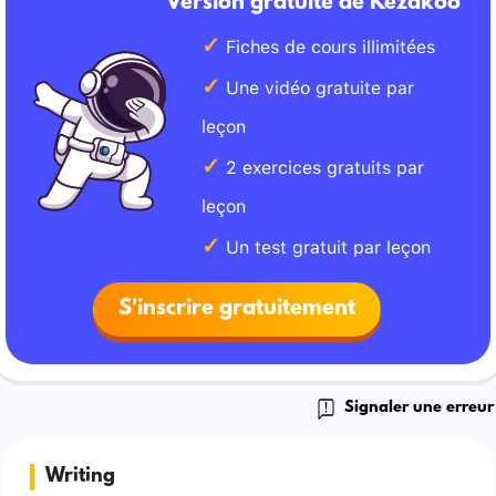
Version gratuite de Kezakoo
Fiches de cours illimitées
Une vidéo gratuite par
leçon
2 exercices gratuits par
leçon
Un test gratuit par leçon
S'inscrire gratuitement
Signaler une erreur
Writing