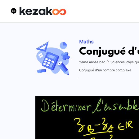
Maths
Conjugué d
2ème année bac
Sciences Physiqu
Conjugué d'un nombre complexe