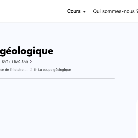
Cours
Qui sommes-nous 
e géologique
SVT ( 1 BAC SM)
La carte géologique et la reconstitution de l’histoire géologique d’une région
II- La coupe géologique