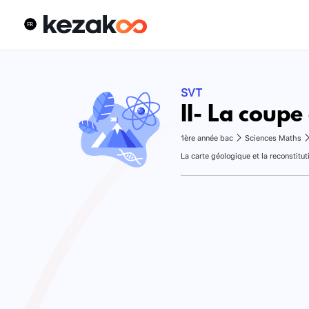
SVT
II- La coup
1ère année bac
Sciences Maths