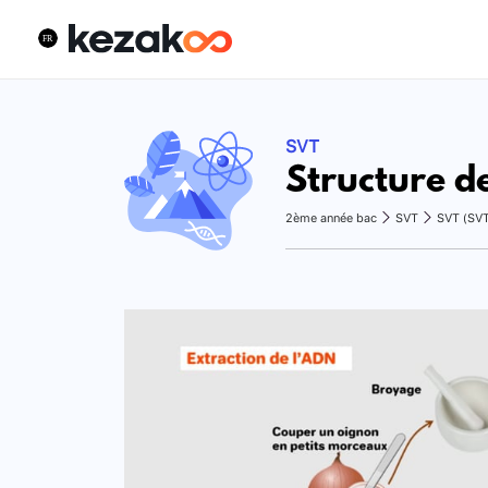
SVT
Structure d
2ème année bac
SVT
SVT (SV