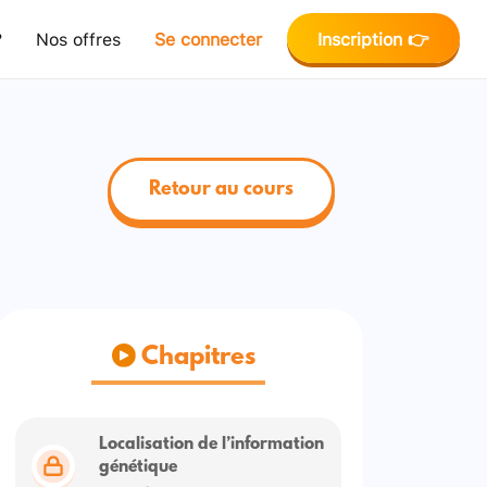
?
Nos offres
Se connecter
Inscription 👉
Retour au cours
Chapitres
Localisation de l’information
génétique