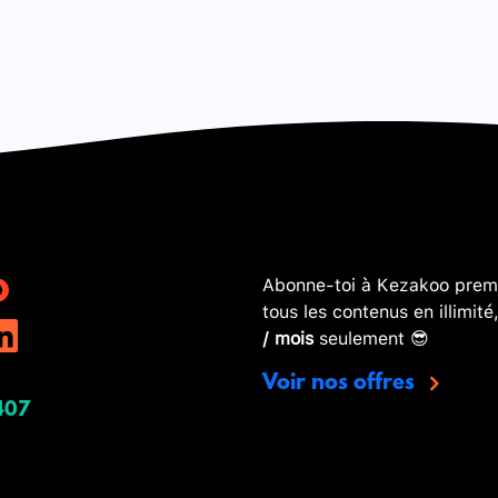
Abonne-toi à Kezakoo premi
tous les contenus en illimité
/ mois
seulement 😎
Voir nos offres
407