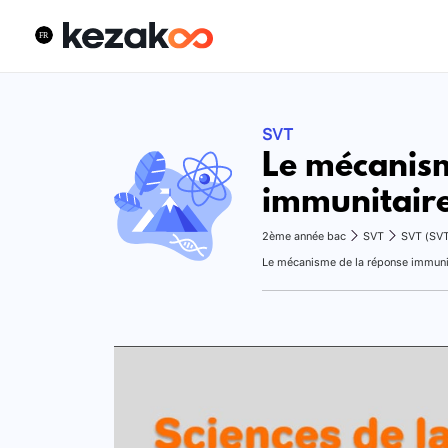
SVT
Le mécanism
immunitaire 
2ème année bac
SVT
SVT (SV