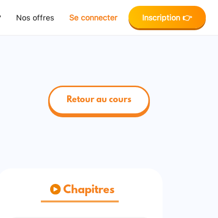
?
Nos offres
Se connecter
Inscription 👉
Retour au cours
Chapitres