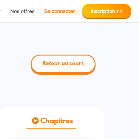
?
Nos offres
Se connecter
Inscription 👉
Retour au cours
Chapitres