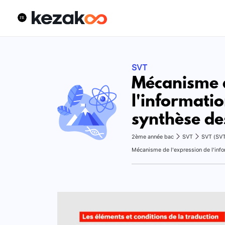
SVT
Mécanisme d
l'informatio
synthèse des
2ème année bac
SVT
SVT (SV