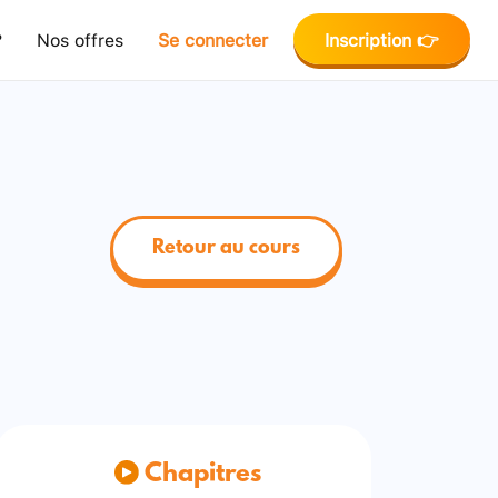
?
Nos offres
Se connecter
Inscription 👉
Retour au cours
Chapitres