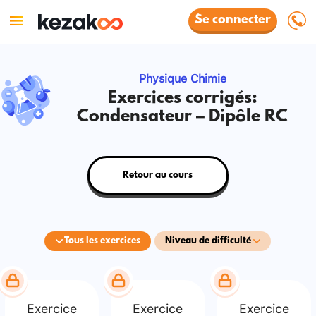
Se connecter
Physique Chimie
Exercices corrigés:
Condensateur – Dipôle RC
Retour au cours
Tous les exercices
Niveau de difficulté
Exercice
Exercice
Exercice