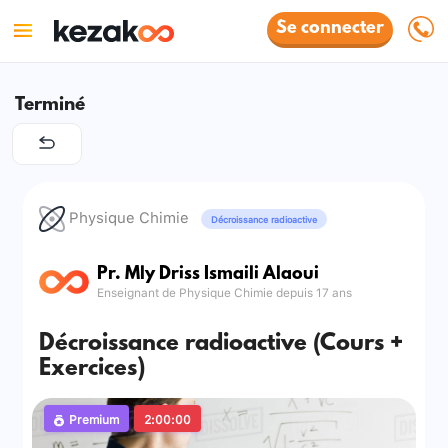
Se connecter
Terminé
Physique Chimie
Décroissance radioactive
Pr. Mly Driss Ismaili Alaoui
Enseignant de Physique Chimie depuis 17 ans
Décroissance radioactive (Cours +
Exercices)
Premium
2:00:00