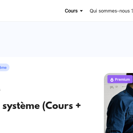
Cours
Qui sommes-nous 
tème
Premium
s
n système (Cours +