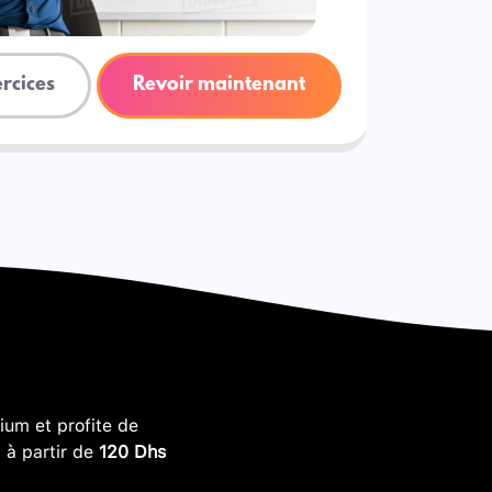
ercices
Revoir maintenant
um et profite de
, à partir de
120 Dhs