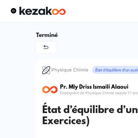
Terminé
Physique Chimie
État d’équilibre d’un sys
Pr. Mly Driss Ismaili Alaoui
Enseignant de Physique Chimie depuis 17 an
État d’équilibre d’u
Exercices)