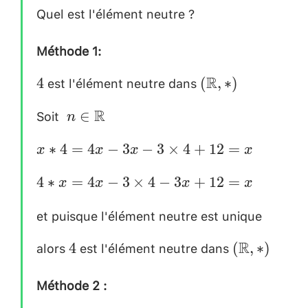
Quel est l'élément neutre ?
\\
3y+12
[0.3cm]
\\
Méthode 1:
\\
[0.2cm]
[0.2cm]
est l'élément neutre dans
4
(\mathbb{R}
R
4
(
,
∗
)
, *) \\[0.2cm]
Soit
~n \in
R
∈
n
\mathbb{R}
x*4=4x-
∗
4
=
4
−
3
−
3
×
4
+
12
=
x
x
x
x
\\[0.2cm]
3x-
4*x=4x-
4
∗
=
4
−
3
×
4
−
3
+
12
=
x
x
x
x
3\times
3\times
4
et puisque l'élément neutre est unique
\\
4
+12=x
[0.2cm
-3x+12
alors
est l'élément neutre dans
4
(\mathbb{
R
4
(
,
∗
)
\\
=x \\
, *) \\[0.3c
[0.2cm]
Méthode 2
:
\\
[0.2cm]
[0.2cm]