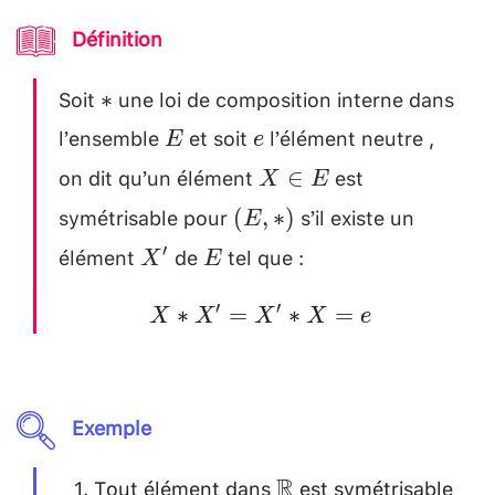
e=4
Définition
\end{aligned}
Soit
une loi de composition interne dans
*
∗
l’ensemble
et soit
l’élément neutre ,
E
e
E
e
on dit qu’un élément
est
X\in
∈
X
E
E
symétrisable pour
s’il existe un
(E
(
,
∗
)
E
,
élément
de
tel que :
X'
E
′
X
E
*)
X*X'=X'*X=e
′
′
∗
=
∗
=
X
X
X
X
e
Exemple
Tout élément dans
est symétrisable
\mathbb{R}
R