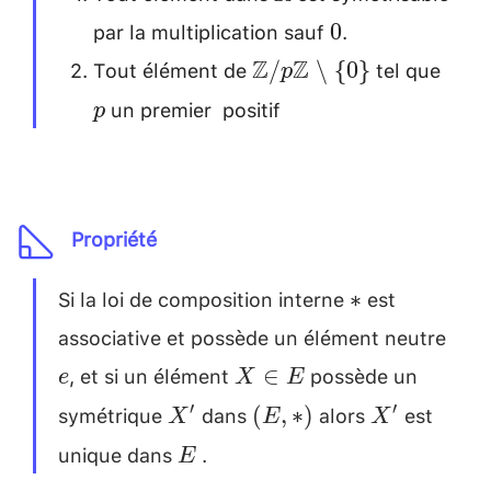
par la multiplication sauf
.
0
0
Tout élément de
tel que
\mathbb{Z}/p\mathb
p
Z
Z
/
\
{
0
}
p
~\backslash ~ \{0\}
un premier positif
p
Propriété
Si la loi de composition interne
est
*
∗
associative et possède un élément neutre
e
, et si un élément
possède un
X
∈
e
X
E
\in
symétrique
dans
alors
est
X'
(E
X'
′
′
(
,
∗
)
X
E
X
E
,
unique dans
.
E
E
*)