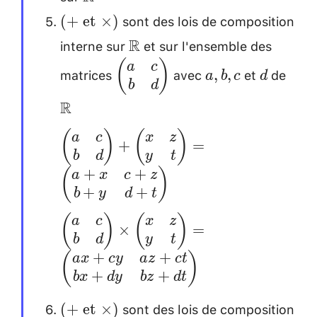
sont des lois de composition
(+
(
+
et
×
)
~\text{et}
interne sur
et sur l'ensemble des
\mathbb{R}
R
~\times )
(
)
\begin{pmatrix}
a,
d
\ma
a
c
matrices
avec
et
de
,
,
a
b
c
d
b
d
a & c \\ b & d
b,
\\[0
R
\\
c
\end{pmatrix}
(
)
(
)
\begin{pmatrix} a & c \\ b & d
a
c
x
z
+
=
b
d
y
t
\\ \end{pmatrix}+
+
+
(
)
a
x
c
z
\begin{pmatrix} x & z \\ y & t
+
+
b
y
d
t
\\
(
)
(
)
a
c
x
z
\end{pmatrix}=\begin{pmatrix}
×
=
b
d
y
t
a+x & c+z \\ b+y & d+t \\
+
+
(
)
a
x
cy
a
z
c
t
\end{pmatrix} \\[0.2cm]
+
+
b
x
d
y
b
z
d
t
\begin{pmatrix} a & c \\ b & d
sont des lois de composition
(+
\\ \end{pmatrix} \times
(
+
et
×
)