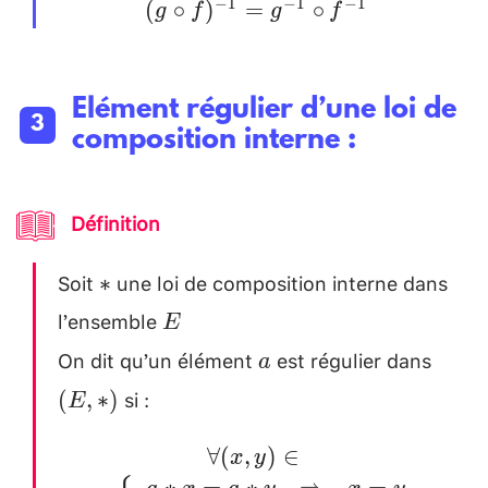
(g \circ
−
1
−
1
−
1
(
∘
)
=
∘
g
f
f
g
g^{-1}
f
f)^{-1}=g^{-1}
\circ f^{-1}
Elément régulier d’une loi de
composition interne :
Définition
Soit
une loi de composition interne dans
*
∗
l’ensemble
E
E
\\
On dit qu’un élément
est régulier dans
a
(E
a
,
si :
(
,
∗
)
E
*)
\forall(x,y)
∀
(
,
)
∈
x
y
\in E \left\{
∗
=
∗
⇒
=