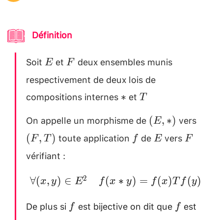
Définition
Soit
et
deux ensembles munis
E
F
E
F
respectivement de deux lois de
compositions internes
et
*
T \\
∗
T
[0.2cm]
On appelle un morphisme de
vers
(E
(F
(
,
∗
)
E
,
,
toute application
de
vers
f
E
F
(
,
)
F
T
f
E
F
*)
T)
vérifiant :
\forall (x,
2
∀
(
,
)
∈
(
∗
)
=
(
)
(
)
x
y
E
f
x
y
f
x
T
f
y
y) \in E^2
De plus si
est bijective on dit que
est
f
f
\quad
f
f