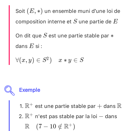
Soit
un ensemble muni d’une loi de
(E
(
,
∗
)
E
,
composition interne et
une partie de
S
E \\
S
E
*)
[0.2cm
On dit que
est une partie stable par
S
*
∗
S
dans
si :
E
\\
E
[0.2cm]
2
∀
(
,
)
∈
)
∗
∈
x
y
S
x
y
S
\forall
(x , y)
\in
Exemple
S^2 )
\quad
est une partie stable par
dans
\mathbb{R}^+
+
\ma
R
R
+
+
x*y
n'est pas stable par la loi
dans
\in S
\mathbb{R}^+
-
\ma
R
+
−
(7-1
R
R
+
(
7
−
10
∈
/
)