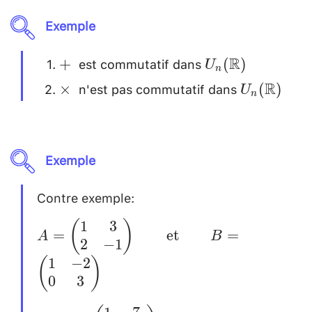
\quad
Exemple
a*b=b*a
est commutatif dans
+
U_n(\mathbb{
R
+
(
)
U
n
~
n'est pas commutatif dans
\times
U_n(\mat
R
×
(
)
U
n
~
Exemple
Contre exemple:
\\
[0.2cm]
1
3
(
)
A=
=
et
=
A
B
2
−
1
\begin{pmatrix}
1
−
2
(
)
1 & 3 \\ 2 & -1
0
3
\\
\end{pmatrix}