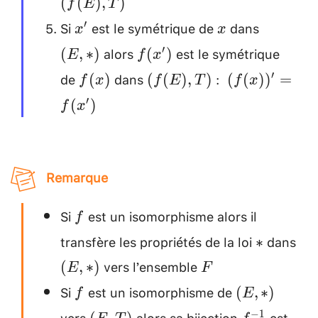
(
(
)
,
)
f
E
T
\\
Si
est le symétrique de
dans
x'
x
(E
′
x
x
,
alors
est le symétrique
f(x')
′
(
,
∗
)
(
)
E
f
x
*)
de
dans
:
f(x)
(f(E)
~
′
(
)
(
(
)
,
)
(
(
)
)
=
f
x
f
E
T
f
x
, T)
(f(x))'=f(x')
′
(
)
f
x
Remarque
Si
est un isomorphisme alors il
f
f
transfère les propriétés de la loi
dans
*
∗
vers l’ensemble
(E
F
(
,
∗
)
E
F
,
\\
Si
est un isomorphisme de
f
(E
(
,
∗
)
f
E
*)
,
vers
alors sa bijection
est
(F
f^{-1}
−
1
(
,
)