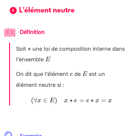
(3-7)=
L'élément neutre
Définition
Soit
une loi de composition interne dans
*
∗
l’ensemble
E \\
E
[0.2cm]
On dit que l’élément
de
est un
e
E
e
E
élément neutre si :
(\forall x
(
∀
∈
)
∗
=
∗
=
x
E
x
e
e
x
x
\in E)
\quad
x*e=e*x=x
Exemple