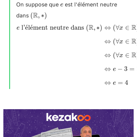
On suppose que
est l'élément neutre
e
e
dans
(\mathbb{R}
R
(
,
∗
)
, *) \\[0.2cm]
R
R
l’
ˊ
e
l
ˊ
e
ment neutre dans
(
,
∗
)
⇔
(
∀
∈
\begin{aligned} e
e
x
~\text{l'élément
R
⇔
(
∀
∈
x
neutre dans}~
R
⇔
(
∀
∈
(\mathbb{R} , *)
x
&\Leftrightarrow
⇔
−
3
=
e
(\forall x \in
⇔
=
4
\mathbb{R})
e
\quad x*e=x \\
[0.2cm]
&\Leftrightarrow
(\forall x \in
\mathbb{R})