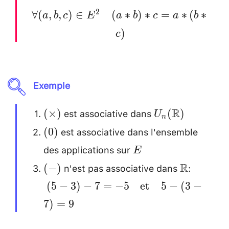
\forall (a, b
2
∀
(
,
,
)
∈
(
∗
)
∗
=
∗
(
∗
a
b
c
E
a
b
c
a
b
, c) \in E^2
)
c
\quad
(a*b)*c=a*
(b*c)
Exemple
est associative dans
(\times)
U_n(\mathbb{
R
(
×
)
(
)
U
n
est associative dans l'ensemble
(0)
(
0
)
des applications sur
E
E
n'est pas associative dans
:
(-)
\mathbb
\\ (5-
R
(
−
)
3)-7=-5
(
5
−
3
)
−
7
=
−
5
et
5
−
(
3
−
\quad
7
)
=
9
\text{e
\quad 5