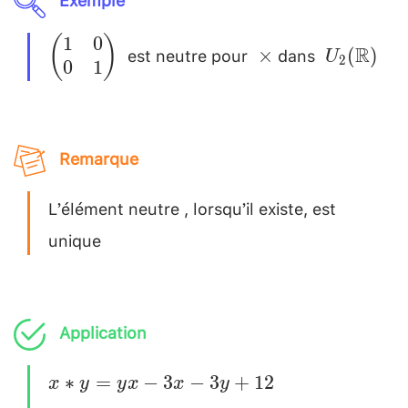
1
0
(
)
\begin{pmatrix}
~\times
~U_2(\ma
est neutre pour
dans
R
×
(
)
U
2
0
1
1 & 0 \\ 0 & 1
\\
\end{pmatrix} ~
Remarque
L’élément neutre , lorsqu’il existe, est
unique
Application
x*y=yx-
∗
=
−
3
−
3
+
12
x
y
y
x
x
y
3x-