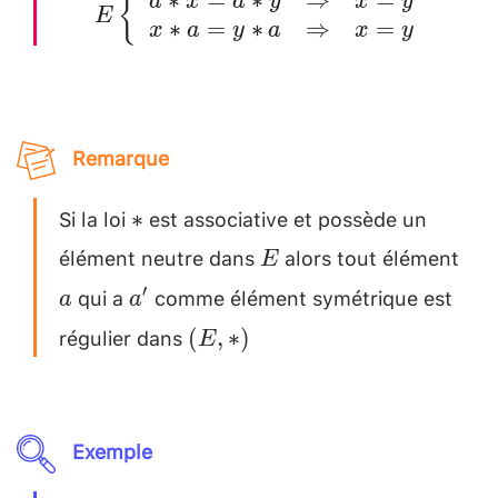
{
a
x
a
y
x
y
E
∗
=
∗
⇒
=
\begin{array}
x
a
y
a
x
y
{rcr}
a*x=a*y &
\Rightarrow
Remarque
& x=y \\
x*a=y*a &
Si la loi
est associative et possède un
*
∗
\Rightarrow
élément neutre dans
alors tout élément
E
E
& x=y
qui a
comme élément symétrique est
a
a'
′
\end{array}
a
a
\right.
régulier dans
(E,
(
,
∗
)
E
*)
Exemple