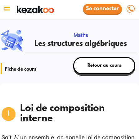
Se connecter
Maths
Les structures algébriques
Retour au cours
Fiche de cours
Loi de composition
interne
Soit
un ensemble, on appelle loi de composition
E
E