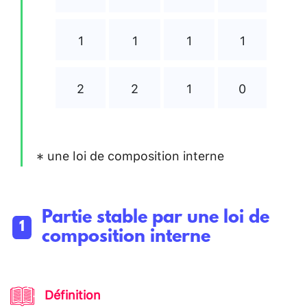
1
1
1
1
2
2
1
0
une loi de composition interne
*
∗
Partie stable par une loi de
composition interne
Définition