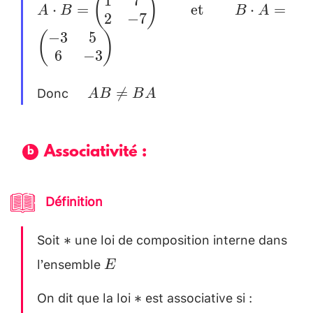
1
7
(
)
A\cdot B=
⋅
=
et
⋅
=
A
B
B
A
2
−
7
\quad \quad
\begin{pmatrix}
−
3
5
(
)
\text{et}
1 & 7 \\ 2 & -7
6
−
3
\quad\quad B=
\\
\begin{pmatrix}
\end{pmatrix}
Donc
\quad

=
A
B
B
A
1 & -2 \\ 0 & 3
\quad
AB
\\
\quad\text{et}
\neq
\end{pmatrix}
\quad \quad B
Associativité :
BA
\\[0.3cm]
\cdot A=
\begin{pmatrix}
Définition
-3 & 5 \\ 6 & -3
\\
Soit
une loi de composition interne dans
*
∗
\end{pmatrix}\\
l’ensemble
E \\
E
[0.3cm]
[0.2cm]
On dit que la loi
est associative si :
*
∗