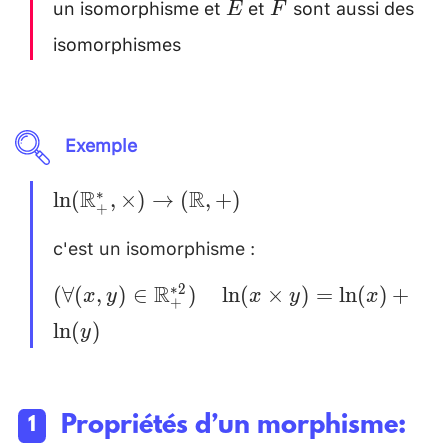
un isomorphisme et
et
sont aussi des
E
F
f(x*y)=f(x)
E
F
T f(y)
isomorphismes
Exemple
\ln
R
R
∗
l
n
(
,
×
)
→
(
,
+
)
+
(\mathbb{R}^{*}_{+}
c'est un isomorphisme :
\\
, \times) \rightarrow
[0.2cm]
(\mathbb{R}, +)\\
(\forall (x, y)\in
R
∗
2
(
∀
(
,
)
∈
)
l
n
(
×
)
=
l
n
(
)
+
x
y
x
y
x
+
[0.2cm]
\mathbb{R}^{*2}_{+})
l
n
(
)
y
\quad \ln (x \times
y)=\ln (x) + \ln (y)
Propriétés d’un morphisme: