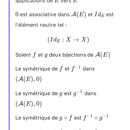
E
E
[0.2cm]
est associative dans
et
est
0
\mathcal{A}
Id_E
0
(
)
A
E
I
d
E
(E)
l'élément neutre tel :
(Id_E : X
(
:
→
)
I
d
X
X
E
\rightarrow
Soient
et
deux bijections de
f
g
\mathcal{A
(
)
A
f
g
X)
E
(E) \\
Le symétrique de
et
dans
f
f^{-1}
(\mathcal{
−
1
f
f
[0.2cm]
(E), 0) \\
(
(
)
,
0
)
A
E
[0.2cm]
Le symétrique de
est
dans
g
g^{-1}
(\mathcal{
−
1
g
g
(E), 0)\\
(
(
)
,
0
)
A
E
[0.2cm]
Le symétrique de
est
g
f^{-1}
−
1
−
1
∘
∘
g
f
f
g
\circ
\circ