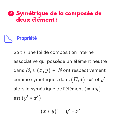
Symétrique de la composée de
deux élément :
Propriété
Soit
une loi de composition interne
*
∗
associative qui possède un élément neutre
dans
, si
ont respectivement
E
(x,
(
,
)
∈
E
x
y
E
y
comme symétriques dans
;
et
(E
x'
y'
′
′
(
,
∗
)
E
x
y
)\in
,
alors le symétrique de l’élément
(x*y)
(
∗
)
x
y
E
*)
est
(y'*x')
′
′
(
∗
)
y
x
(x*y)'=y'*x'
′
′
′
(
∗
)
=
∗
x
y
y
x