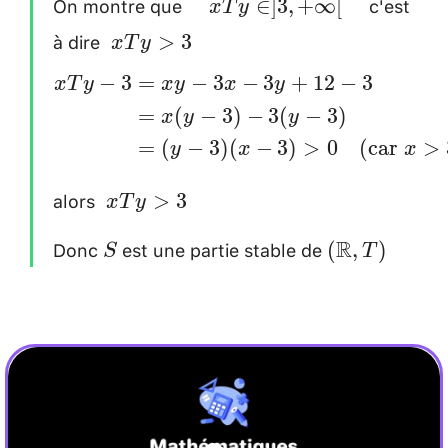
On montre que
c'est
\quad
∈
]
3
,
+
∞
[
x
T
y
+\infty[
xTy \in
à dire
~xTy
>
3
\\
x
T
y
]3,
>3 \\
[0.2cm]
−
3
=
−
3
−
3
+
12
−
3
\begin{aligned}
x
T
y
x
y
x
y
+\infty[
[0.2cm]
=
(
−
3
)
−
3
(
−
3
)
xTy-3 &=xy-
x
y
y
\quad
3x-3y+12-3 \\
=
(
−
3
)
(
−
3
)
>
0
(
car
>
y
x
x
&=x(y-3)-3(y-
alors
~xTy>3
>
3
x
T
y
3) \\ &=(y-3)
\\
(x-3)> 0 \quad
Donc
est une partie stable de
S
(\mathbb{R
R
(
,
)
S
T
[0.2cm]
(\text{car}
, T)
~x>3
~\text{et}
~y>3)
\end{aligned}
\\[0.2cm]