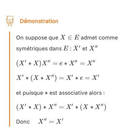
Démonstration
On suppose que
admet comme
X
∈
X
E
\in
symétriques dans
:
et
E
X'
X'' \\
′
′′
E
X
X
E
[0.2cm]
(X'*X)X''=e*X''=X''
′
′′
′′
′′
(
∗
)
=
∗
=
X
X
X
e
X
X
\\[0.2cm]
X'*
′
′′
′
′
∗
(
∗
)
=
∗
=
X
X
X
X
e
X
(X*X'')=X'*e=X'
et puisque
est associative alors :
*
\\
∗
\\[0.2cm]
[0.2cm]
(X'*X)*X''=X'*
′
′′
′
′′
(
∗
)
∗
=
∗
(
∗
)
X
X
X
X
X
X
(X*X'') \\
Donc
\quad
′′
′
=
X
X
[0.2cm]
X''=X'