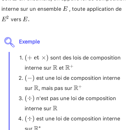
interne sur un ensemble
, toute application de
E
E^
E
vers
E.
2
.
E
E
\\
Exemple
sont des lois de composition
(+
(
+
et
×
)
~\text{et}~
interne sur
et
\mathbb{R}
\mathbb{R}^+
R
R
+
\times )
est une loi de composition interne
(-)
(
−
)
sur
, mais pas sur
\mathbb{R}
\mathbb{R}^+
R
R
+
n'est pas une loi de composition
(\div
(
÷
)
)
interne sur
\mathbb{R}
R
est une loi de composition interne
(\div
(
÷
)
)
sur
\mathbb{R}^*
R
∗