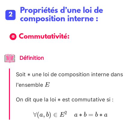
Propriétés d’une loi de
composition interne :
Commutativité:
Définition
Soit
une loi de composition interne dans
*
∗
l’ensemble
E \\
E
[0.2cm]
On dit que la loi
est commutative si :
*
∗
\forall
2
∀
(
,
)
∈
∗
=
∗
a
b
E
a
b
b
a
(a,b) \in
E^2