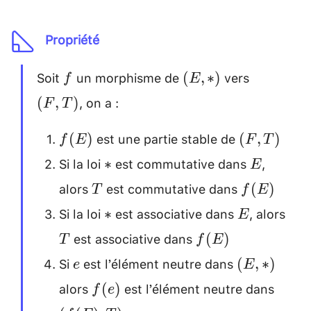
Propriété
Soit
un morphisme de
vers
f
(E
(F
(
,
∗
)
f
E
,
,
, on a :
(
,
)
F
T
*)
T)
est une partie stable de
f(E)
(F,
(
)
(
,
)
f
E
F
T
T)
Si la loi
est commutative dans
,
*
E
∗
E
\\
alors
est commutative dans
T
f(E)
(
)
T
f
E
\\
Si la loi
est associative dans
, alors
*
E
T
∗
E
est associative dans
f(E)
(
)
T
f
E
\\
Si
est l’élément neutre dans
e
(E
(
,
∗
)
e
E
,
alors
est l’élément neutre dans
f(e)
(f(E)
(
)
f
e
*)
, T)