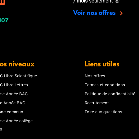
/ mois
seulement 😎
Voir nos offres
407
os niveaux
Liens utiles
C Libre Scientifique
Nos offres
C Libre Lettres
Termes et conditions
me Année BAC
Politique de confidentialité
re Année BAC
Recrutement
onc commun
Foire aux questions
me Année collège
6