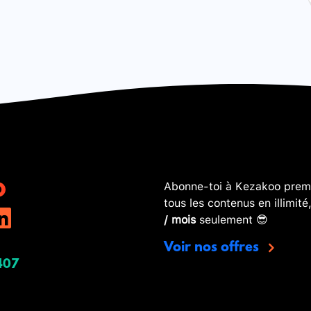
Abonne-toi à Kezakoo premi
tous les contenus en illimité
/ mois
seulement 😎
Voir nos offres
407