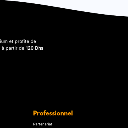
um et profite de
, à partir de
120 Dhs
Professionnel
Partenariat