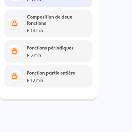
Composition de deux
fonctions
18 min
Fonctions périodiques
6 min
Fonction partie entière
10 min