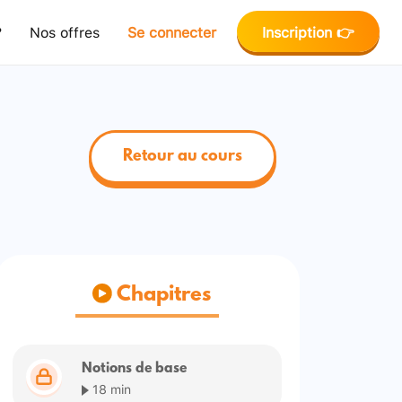
?
Nos offres
Se connecter
Inscription 👉
Retour au cours
Chapitres
Notions de base
18 min