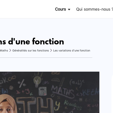
Cours
Qui sommes-nous 
ns d'une fonction
Maths
Généralités sur les fonctions
Les variations d'une fonction