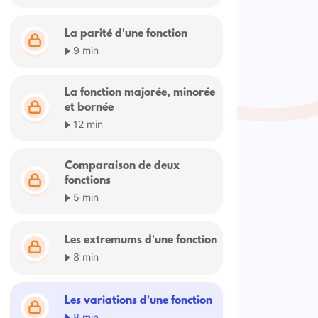
La parité d'une fonction
9 min
La fonction majorée, minorée
et bornée
12 min
Comparaison de deux
fonctions
5 min
Les extremums d'une fonction
8 min
Les variations d'une fonction
8 min