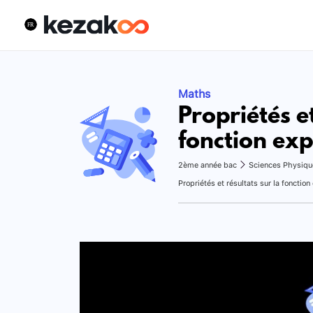
Maths
Propriétés et
fonction exp
2ème année bac
Sciences Physiqu
Propriétés et résultats sur la fonction