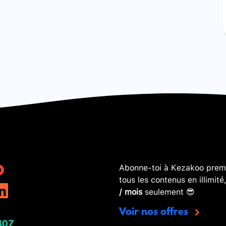
Abonne-toi à Kezakoo premi
tous les contenus en illimité
/ mois
seulement 😎
Voir nos offres
407