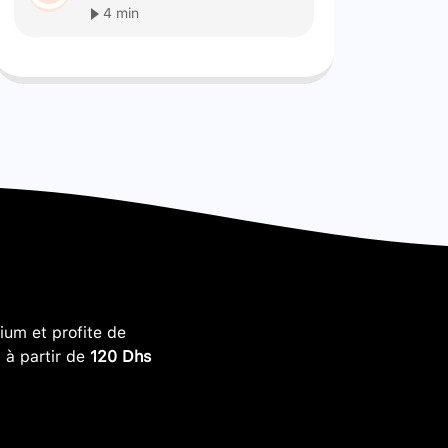
4 min
um et profite de
, à partir de
120 Dhs