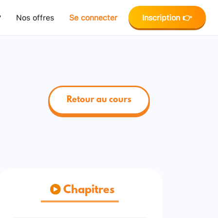
?
Nos offres
Se connecter
Inscription 👉
Retour au cours
Chapitres