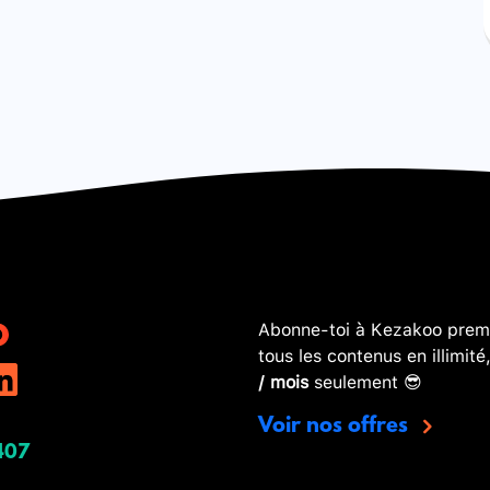
Abonne-toi à Kezakoo premi
tous les contenus en illimité
/ mois
seulement 😎
Voir nos offres
407