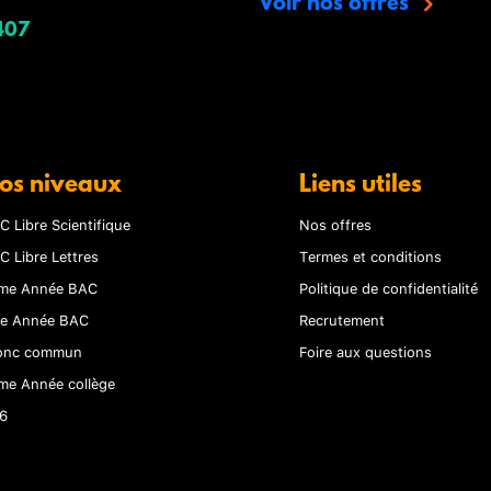
Voir nos offres
407
os niveaux
Liens utiles
C Libre Scientifique
Nos offres
C Libre Lettres
Termes et conditions
me Année BAC
Politique de confidentialité
re Année BAC
Recrutement
onc commun
Foire aux questions
me Année collège
6