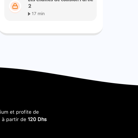
Les chaînes de collision Partie
2
17 min
um et profite de
, à partir de
120 Dhs