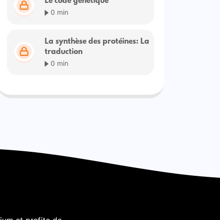
Le code génétique
0 min
La synthèse des protéines: La
traduction
0 min
um et profite de